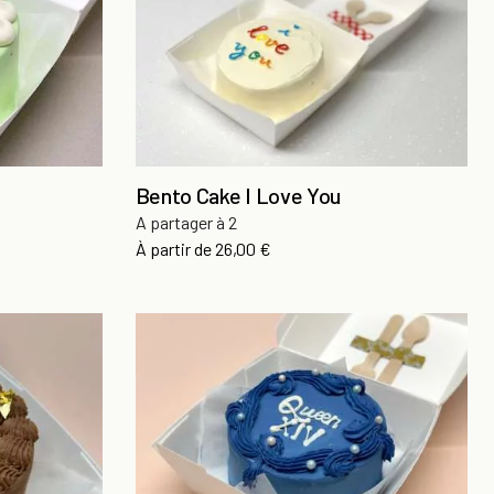
Bento Cake I Love You
A partager à 2
Prix
À partir de
26,00 €