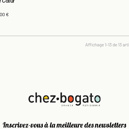
e Cœur
2
x
,00 €
Affichage 1-13 de 13 arti
Inscrivez-vous à la meilleure des newsletters