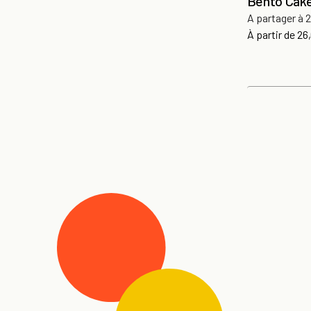
Bento Cak
A partager à 
Pri
À partir de
26