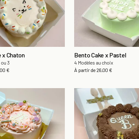
 x Chaton
Bento Cake x Pastel
 ou 3
4 Modèles au choix
x
Prix
,00 €
À partir de
26,00 €