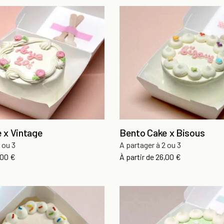
 x Vintage
Bento Cake x Bisous
 ou 3
A partager à 2 ou 3
x
Prix
,00 €
À partir de
26,00 €