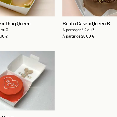
 x Drag Queen
Bento Cake x Queen B
 ou 3
À partager à 2 ou 3
x
Prix
,00 €
À partir de
26,00 €