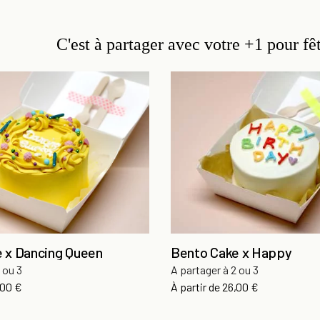
C'est à partager avec votre +1 pour fê
 x Dancing Queen
Bento Cake x Happy
 ou 3
A partager à 2 ou 3
x
Prix
,00 €
À partir de
26,00 €