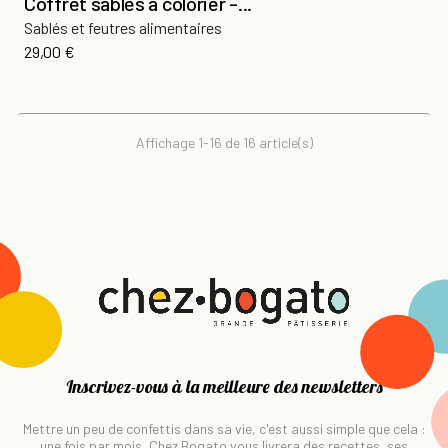
Coffret sablés à colorier -...
Sablés et feutres alimentaires
Prix
29,00 €
Affichage 1-16 de 16 article(s)
Inscrivez-vous à la meilleure des newsletters
Mettre un peu de confettis dans sa vie, c'est aussi simple que cela :
une fois par mois, Chez Bogato vous livrera des recettes, ses