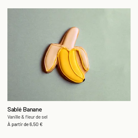
Sablé Banane
Vanille & fleur de sel
Prix
À partir de
6,50 €