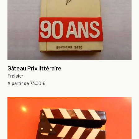
Gâteau Prix littéraire
Fraisier
Prix
À partir de
73,00 €