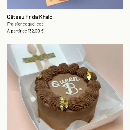
Gâteau Frida Khalo
Fraisier coquelicot
Prix
À partir de
132,00 €