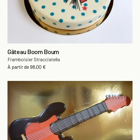
Gâteau Boom Boum
Framboisier Stracciatella
Prix
À partir de
98,00 €