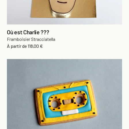
Où est Charlie ???
Framboisier Stracciatella
Prix
À partir de
118,00 €