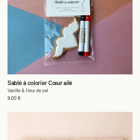
Sablé à colorier Cœur ailé
Vanille & fleur de sel
Prix
9,00 €