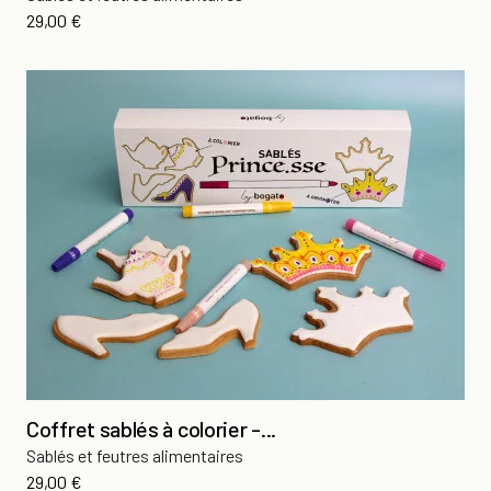
Prix
29,00 €
Coffret sablés à colorier -...
Sablés et feutres alimentaires
Prix
29,00 €