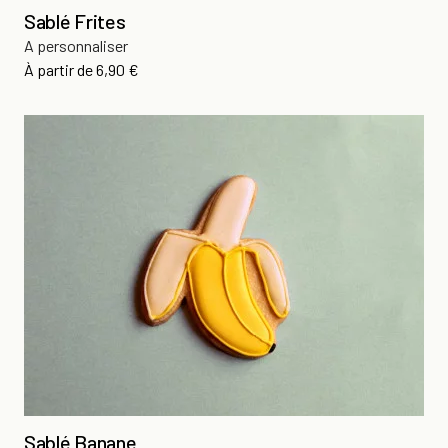
Sablé Frites
A personnaliser
Prix
À partir de
6,90 €
Sablé Banane