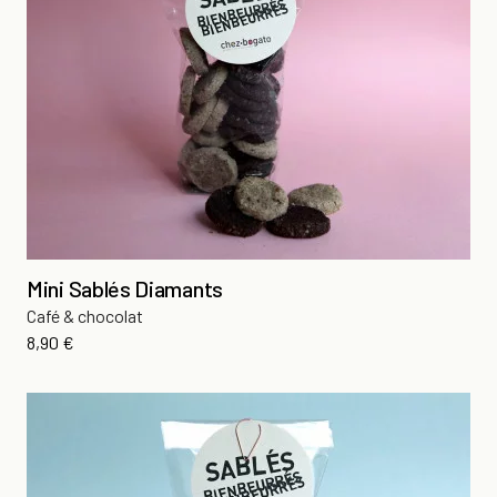
Mini Sablés Diamants
Café & chocolat
Prix
8,90 €