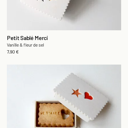
Petit Sablé Merci
Vanille & fleur de sel
Prix
7,90 €