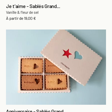
Je t'aime - Sablés Grand...
Vanille & fleur de sel
Prix
À partir de
19,00 €
Anniversaire - Sablés Grand...