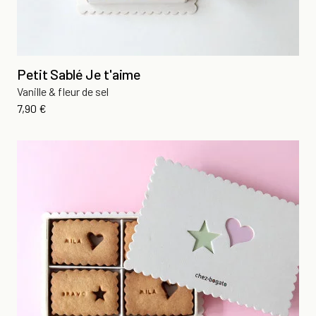
Petit Sablé Je t'aime
Vanille & fleur de sel
Prix
7,90 €