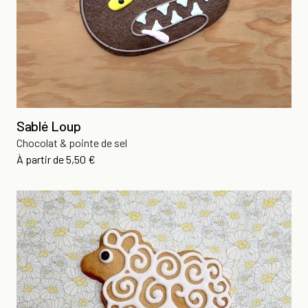
Sablé Loup
Chocolat & pointe de sel
Prix
À partir de
5,50 €