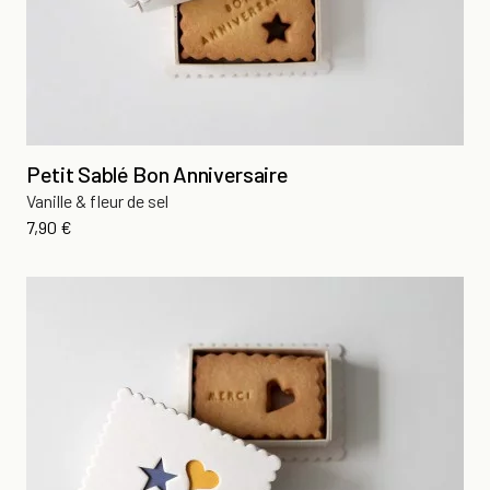
Petit Sablé Bon Anniversaire
Vanille & fleur de sel
Prix
7,90 €