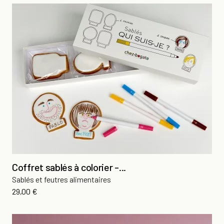
Coffret sablés à colorier -...
Sablés et feutres alimentaires
Prix
29,00 €