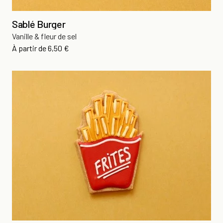
Sablé Burger
Vanille & fleur de sel
Prix
À partir de
6,50 €