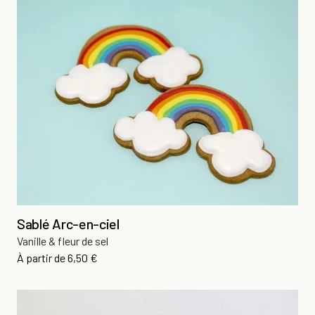
Sablé Arc-en-ciel
Vanille & fleur de sel
Prix
À partir de
6,50 €