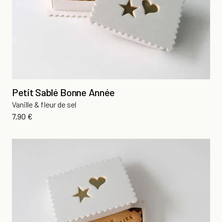
Petit Sablé Bonne Année
Vanille & fleur de sel
Prix
7,90 €