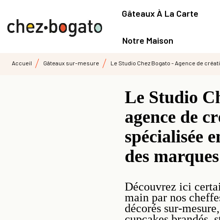
Gâteaux À La Carte
Notre Maison
Accueil
Gâteaux sur-mesure
Le Studio Chez Bogato - Agence de créati
Le Studio C
agence de cr
spécialisée e
des marques 
Découvrez ici certai
main par nos cheffes
décorés sur-mesure, 
cupcakes brandés, st