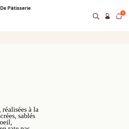
 De Pâtisserie
0
 réalisées à la
crées, sablés
oeil,
 en rate pas