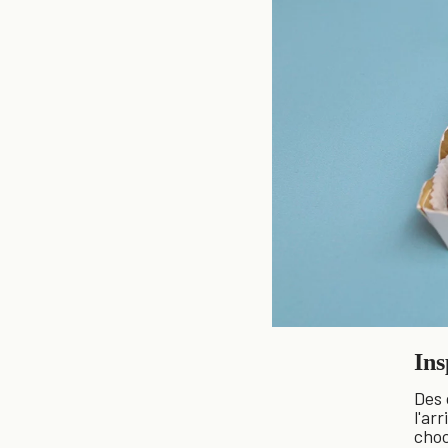
Ins
Des 
l'ar
choc