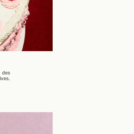
s des
ives,