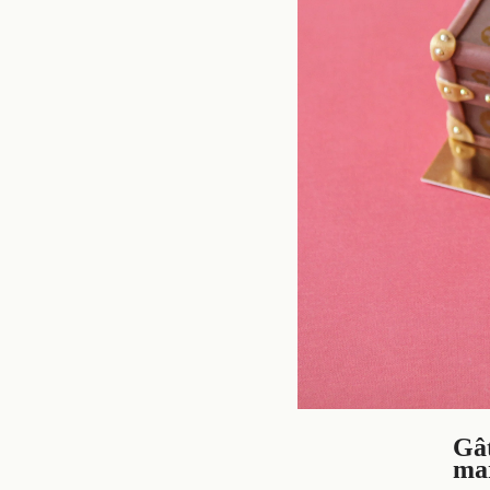
Gâ
ma