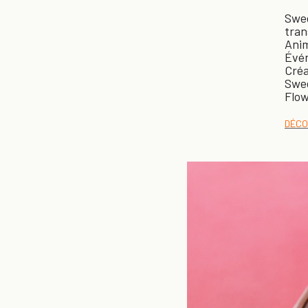
Swee
tran
Anim
Évén
Créa
Swee
Flow
DÉCO