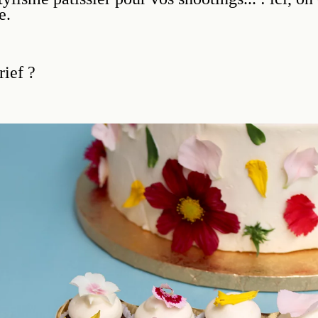
e.
rief ?