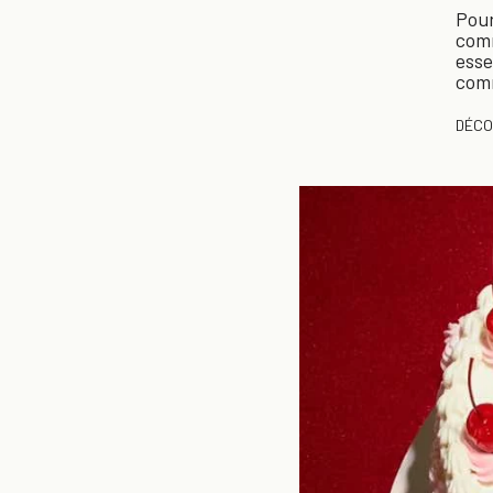
Pou
com
ess
com
DÉCO