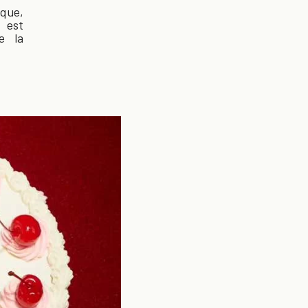
que,
 est
e la