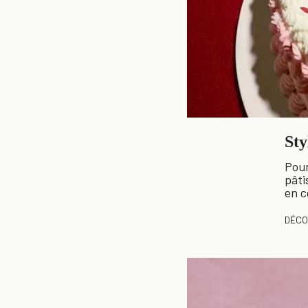
Sty
Pour
pâti
en c
DÉCO