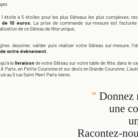
ages
e 1 étoile à 5 étoiles pour les plus Gâteaux les plus complexes, tech
r de 10 euros
. La prise de commande sur-mesure est facturé
lisation de ce Gâteau de fête unique
.
giner, dessiner, valider puis réaliser votre Gâteau sur-mesure, 
e de votre événement.
qu'à la
livraison
de votre Gâteau sur votre table de fête, dans le ca
. À Paris, en Petite Couronne et sur devis en Grande Couronne. L'autr
tué au 5 rue Saint Merri Paris 4ème.
"
Donnez n
une co
u
Racontez-nous