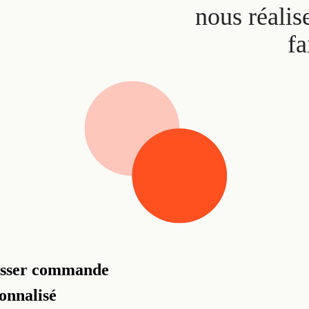
nous réalis
fa
asser commande
onnalisé