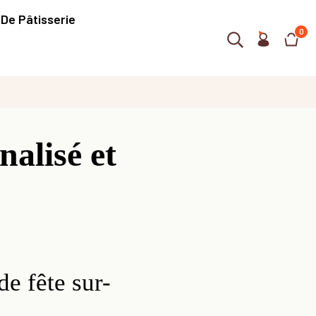
 De Pâtisserie
0
alisé et
e fête sur-