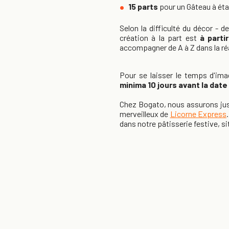
15 parts
pour un Gâteau à ét
Selon la difficulté du décor - d
création à la part est
à parti
accompagner de A à Z dans la réa
Pour se laisser le temps d'ima
minima
10 jours avant la dat
Chez Bogato, nous assurons jus
merveilleux de
Licorne Express
dans notre pâtisserie festive, si