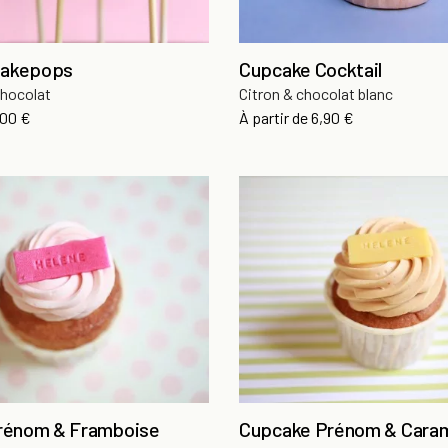
Cakepops
Cupcake Cocktail
chocolat
Citron & chocolat blanc
x
Prix
,00 €
À partir de
6,90 €
rénom & Framboise
Cupcake Prénom & Cara