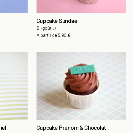
Cupcake Sundae
Bi-goût :)
Prix
À partir de
5,90 €
mel
Cupcake Prénom & Chocolat