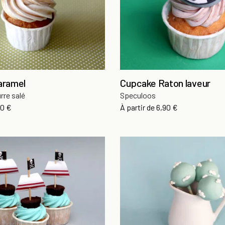
aramel
Cupcake Raton laveur
rre salé
Speculoos
x
Prix
50 €
À partir de
6,90 €