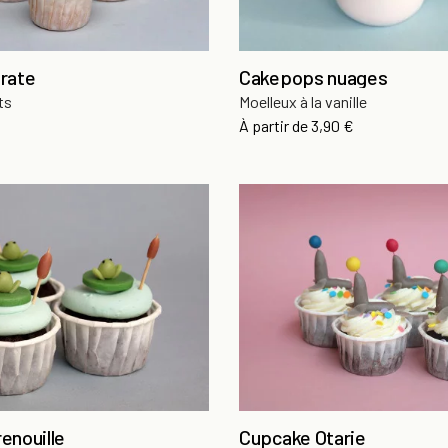
rate
Cakepops nuages
ts
Moelleux à la vanille
Prix
À partir de
3,90 €
enouille
Cupcake Otarie