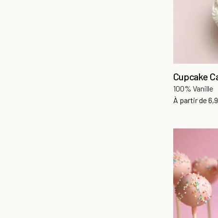
Cupcake C
100% Vanille
Pri
À partir de
6,