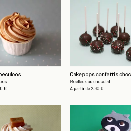
peculoos
Cakepops confettis choc
loos
Moelleux au chocolat
x
Prix
50 €
À partir de
2,90 €