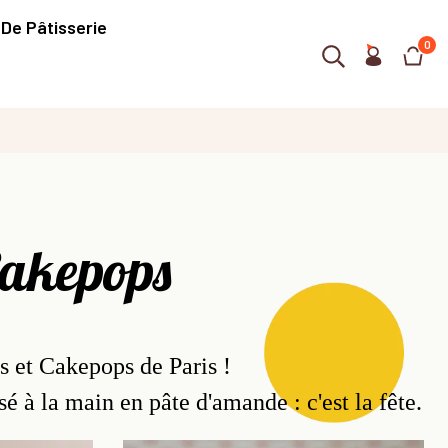
 De Pâtisserie
0
Cakepops
s et Cakepops de Paris !
é à la main en pâte d'amande : c'est la fête.