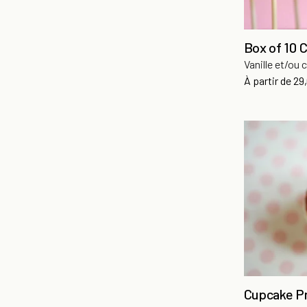
Box of 10 
Vanille et/ou 
Pri
À partir de
29
Cupcake P