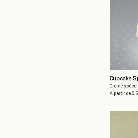
Cupcake S
Crème spécu
Pri
À partir de
5,