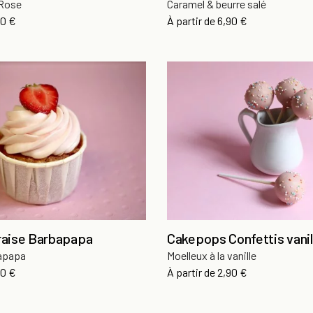
Rose
Caramel & beurre salé
x
Prix
90 €
À partir de
6,90 €
raise Barbapapa
Cakepops Confettis vanil
bapapa
Moelleux à la vanille
x
Prix
50 €
À partir de
2,90 €