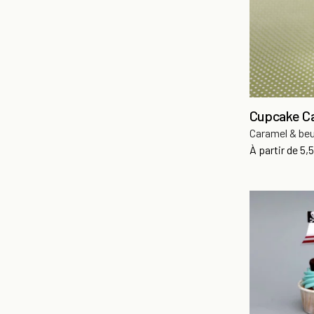
Cupcake C
Caramel & beu
Pri
À partir de
5,