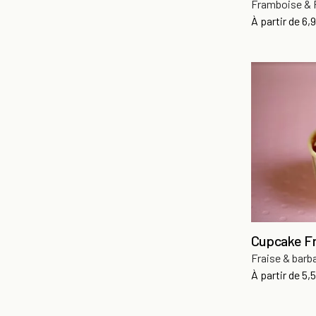
Framboise & 
Pri
À partir de
6,
Cupcake F
Fraise & bar
Pri
À partir de
5,