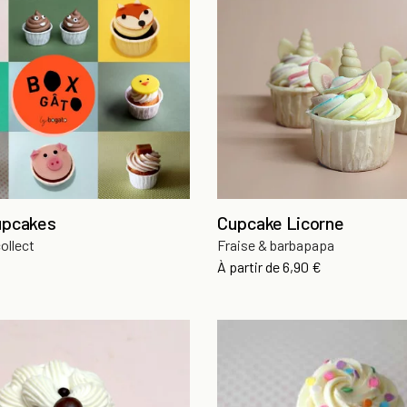
upcakes
Cupcake Licorne
collect
Fraise & barbapapa
Prix
À partir de
6,90 €