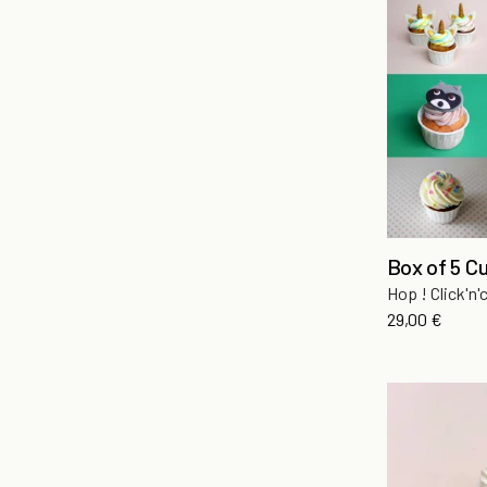
Box of 5 C
Hop ! Click'n'
Prix
29,00 €