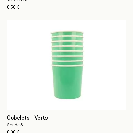
Prix
6,50 €
Gobelets - Verts
Set de 8
Prix
6,90 €