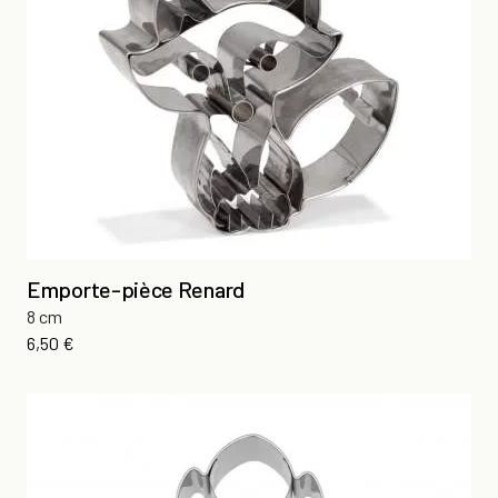
Emporte-pièce Renard
8 cm
Prix
6,50 €