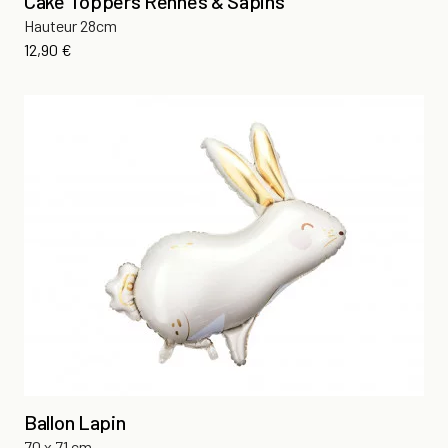
Cake Toppers Rennes & Sapins
Hauteur 28cm
Prix
12,90 €
Ballon Lapin
70 x 71 cm