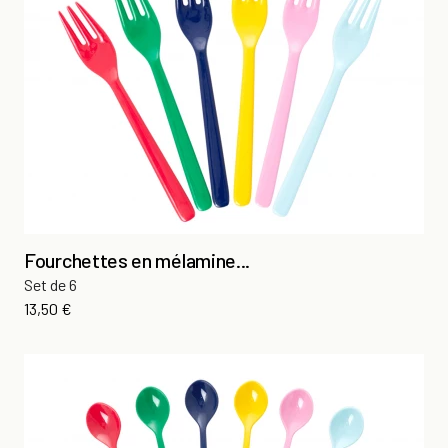
Fourchettes en mélamine...
Set de 6
Prix
13,50 €