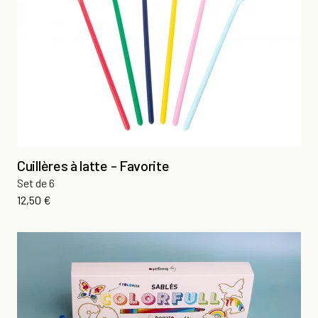
Cuillères à latte - Favorite
Set de 6
Prix
12,50 €