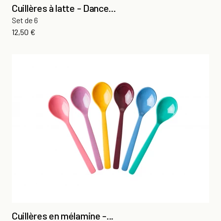
Cuillères à latte - Dance...
Set de 6
Prix
12,50 €
Cuillères en mélamine -...