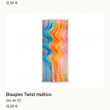
Prix
12,50 €
Bougies Twist multico
Set de 20
Prix
13,00 €