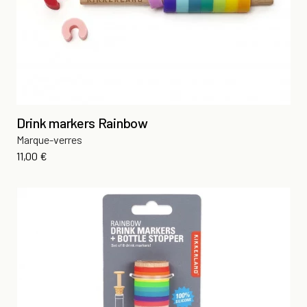
Drink markers Rainbow
Marque-verres
Prix
11,00 €