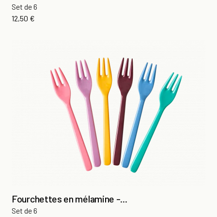
Set de 6
Prix
12,50 €
Fourchettes en mélamine -...
Set de 6