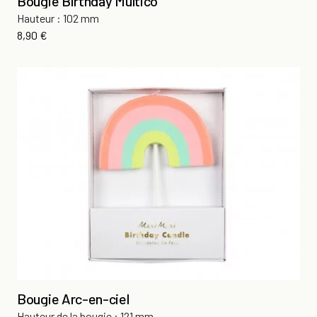
Bougie Birthday Multico
Hauteur : 102 mm
Prix
8,90 €
Bougie Arc-en-ciel
Hauteur de la bougie : 121 mm