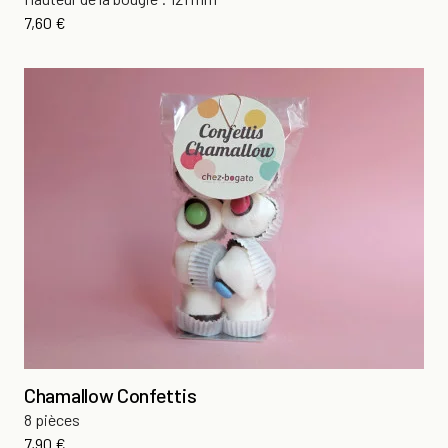
Prix
7,60 €
Chamallow Confettis
8 pièces
Prix
7,90 €