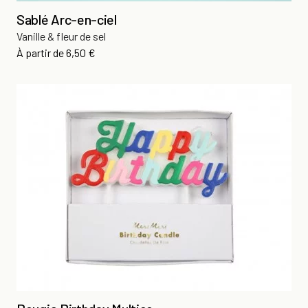
Sablé Arc-en-ciel
Vanille & fleur de sel
Prix
À partir de
6,50 €