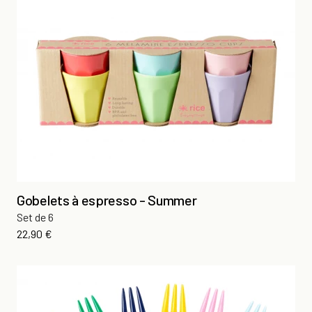
Gobelets à espresso - Summer
Set de 6
Prix
22,90 €