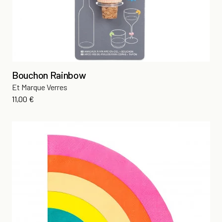
Bouchon Rainbow
Et Marque Verres
Prix
11,00 €