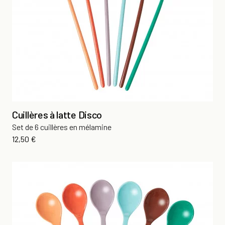
Cuillères à latte Disco
Set de 6 cuillères en mélamine
Prix
12,50 €