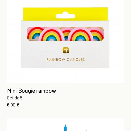
Mini Bougie rainbow
Set de 5
Prix
6,90 €