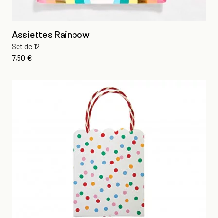
Assiettes Rainbow
Set de 12
Prix
7,50 €