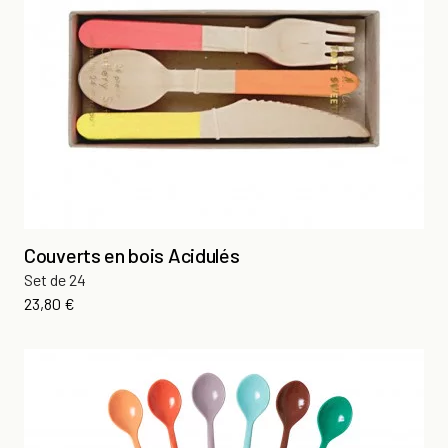
Couverts en bois Acidulés
Set de 24
Prix
23,80 €