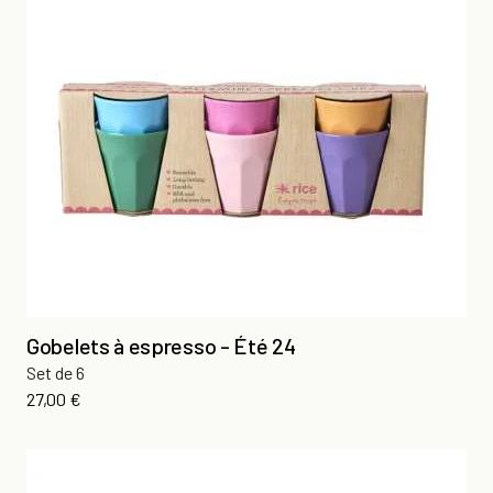
Gobelets à espresso - Été 24
Set de 6
Prix
27,00 €