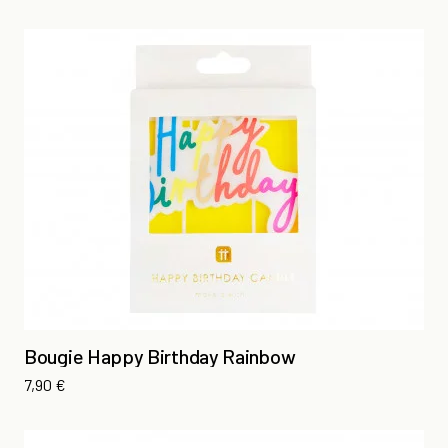
Bougie Happy Birthday Rainbow
Prix
7,90 €