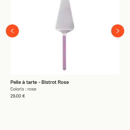
Co
Co
23
›
‹
Pelle à tarte - Bistrot Rose
Coloris : rose
29,00 €