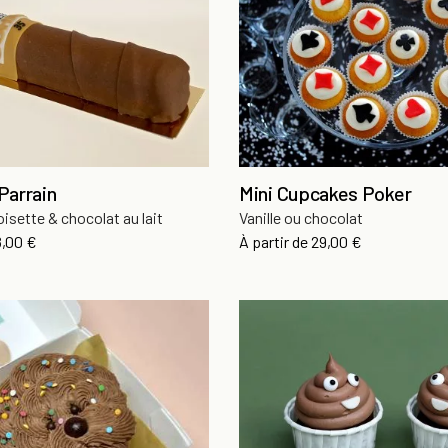
Parrain
Mini Cupcakes Poker
oisette & chocolat au lait
Vanille ou chocolat
x
Prix
8,00 €
À partir de
29,00 €