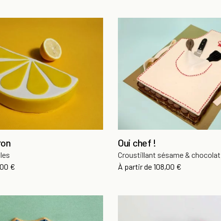
ron
Oui chef !
lles
Croustillant sésame & chocolat
x
Prix
,00 €
À partir de
108,00 €