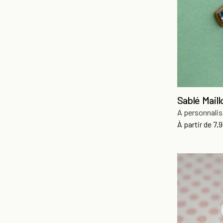
Sablé Maill
A personnalis
Pri
À partir de
7,