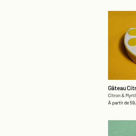
Gâteau Cit
Citron & Myrti
Pri
À partir de
59