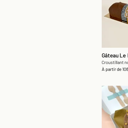
Gâteau Le 
Croustillant n
Pri
À partir de
10