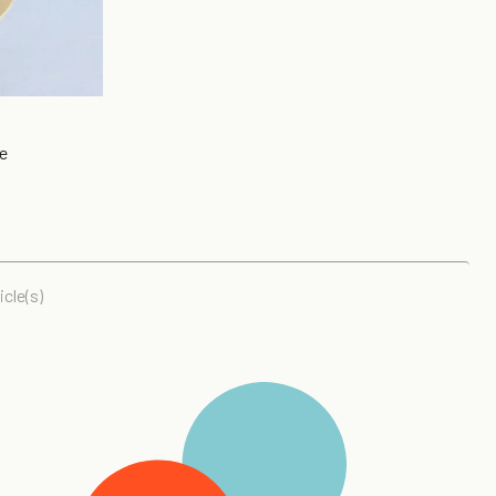
te
icle(s)