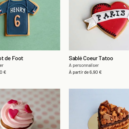
ot de Foot
Sablé Coeur Tatoo
er
A personnaliser
x
Prix
90 €
À partir de
6,90 €