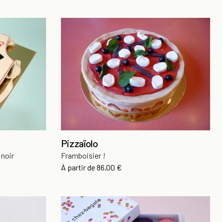
Pizzaïolo
 noir
Framboisier !
Prix
À partir de
86,00 €