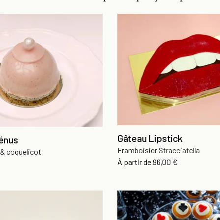
Gâteau Lipstick
énus
Framboisier Stracciatella
 & coquelicot
Prix
À partir de
96,00 €