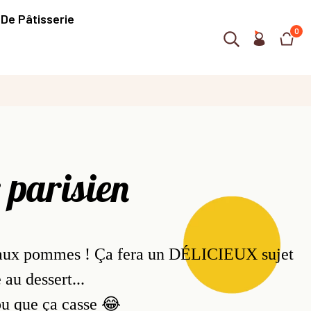
 De Pâtisserie
0
 parisien
te aux pommes ! Ça fera un DÉLICIEUX sujet
 au dessert...
 ou que ça casse 😂