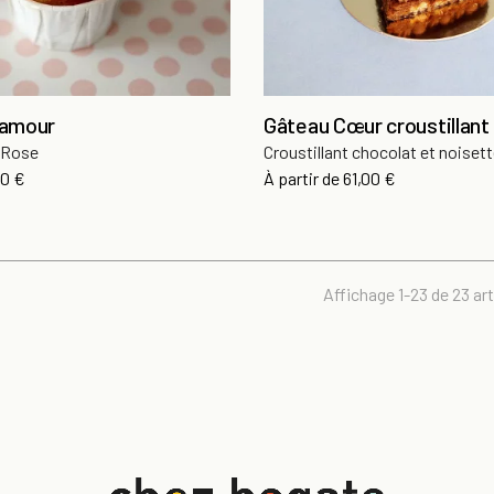
'amour
Gâteau Cœur croustillant
 Rose
Croustillant chocolat et noiset
x
Prix
90 €
À partir de
61,00 €
Affichage 1-23 de 23 art