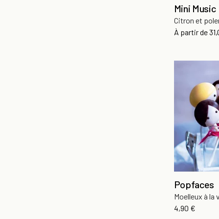
Mini Music
Citron et pole
Pri
À partir de
31
Popfaces
Moelleux à la v
Prix
4,90 €