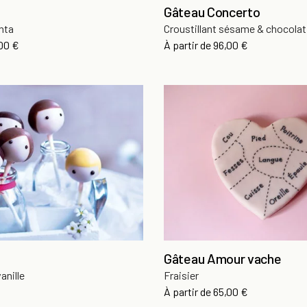
Gâteau Concerto
nta
Croustillant sésame & chocolat
x
Prix
,00 €
À partir de
96,00 €
Gâteau Amour vache
anille
Fraisier
Prix
À partir de
65,00 €