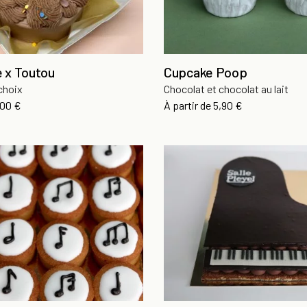
 x Toutou
Cupcake Poop
choix
Chocolat et chocolat au lait
x
Prix
,00 €
À partir de
5,90 €