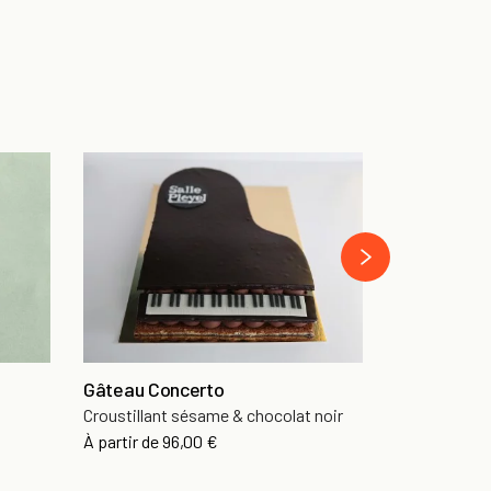
Gâteau Cla
Fondant au c
›
À partir de
73
Gâteau Concerto
Croustillant sésame & chocolat noir
À partir de
96,00 €