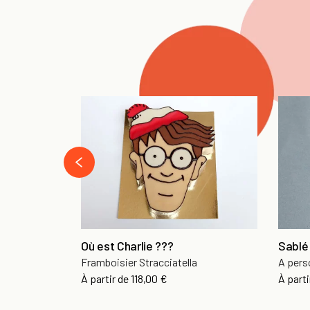
‹
Où est Charlie ???
Sablé
Framboisier Stracciatella
A pers
À partir de
118,00 €
À parti