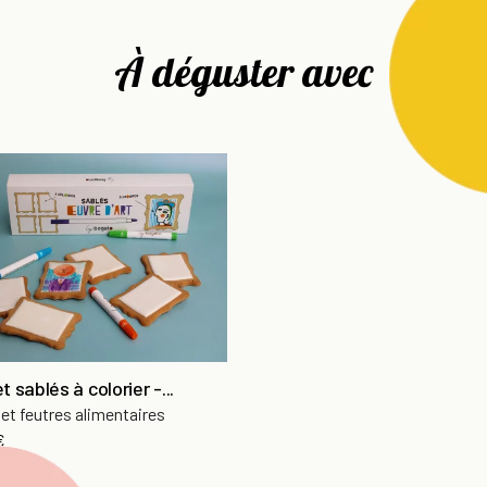
À déguster avec
t sablés à colorier -...
 et feutres alimentaires
€