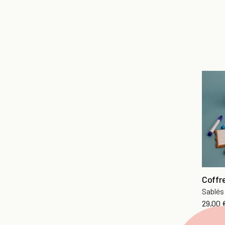
Coffre
Sablés
Prix
29,00 