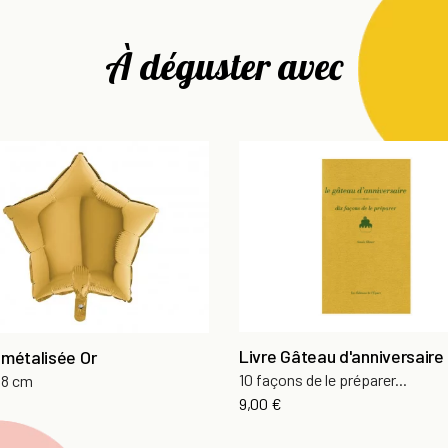
À déguster avec
Livre Gâteau d'anniversaire
 métalisée Or
10 façons de le préparer...
 48 cm
Prix
9,00 €