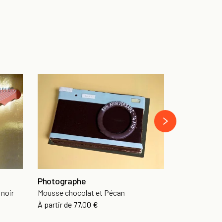
Gâteau Con
Croustillant
›
À partir de
96
Photographe
 noir
Mousse chocolat et Pécan
À partir de
77,00 €