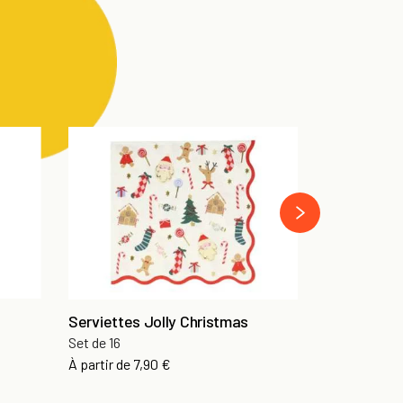
next
Serviettes Jolly Christmas
Gobelets Feu
Set de 16
Set de 8
Prix
Prix
À partir de
7,90 €
6,90 €