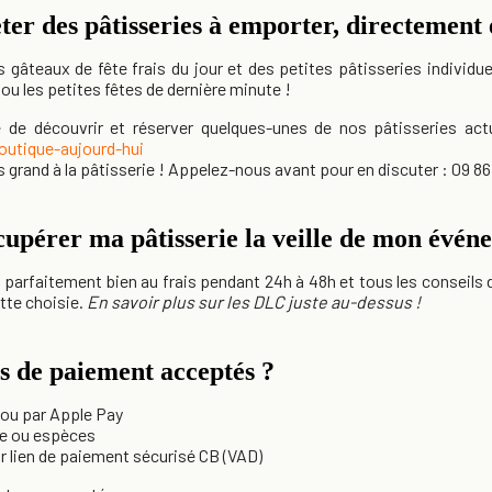
eter des pâtisseries à emporter, directement
âteaux de fête frais du jour et des petites pâtisseries individue
s ou les petites fêtes de dernière minute !
 de découvrir et réserver quelques-unes de nos pâtisseries actu
outique-aujourd-hui
s grand à la pâtisserie ! Appelez-nous avant pour en discuter :
09 86
écupérer ma pâtisserie la veille de mon évén
parfaitement bien au frais pendant 24h à 48h et tous les conseils 
ette choisie.
En savoir plus sur les DLC juste au-dessus !
s de paiement acceptés ?
B ou par Apple Pay
ire ou espèces
ar lien de paiement sécurisé CB (VAD)