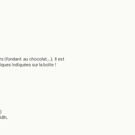
 (fondant au chocolat...). Il est
ques indiquées sur la boîte !
)
48h.