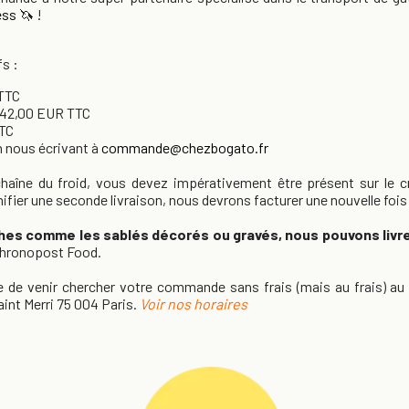
ess
🦄 !
fs :
 TTC
 - 42,00 EUR TTC
TTC
n nous écrivant à
commande@chezbogato.fr
 chaîne du froid, vous devez impérativement être présent sur le c
ifier une seconde livraison, nous devrons facturer une nouvelle fois 
ches comme les sablés décorés ou gravés, nous pouvons liv
 Chronopost Food.
le de venir chercher votre commande sans frais (mais au frais) au
aint Merri 75 004 Paris.
Voir nos horaires