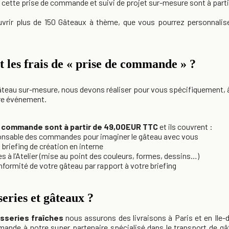
 cette prise de commande et suivi de projet sur-mesure sont à par
vrir plus de 150 Gâteaux à thème, que vous pourrez personnalise
 les frais de « prise de commande » ?
au sur-mesure, nous devons réaliser pour vous spécifiquement, à 
re événement.
de commande sont à partir de 49,00EUR TTC
et ils couvrent :
ponsable des commandes pour imaginer le gâteau avec vous
t briefing de création en interne
es à l’Atelier (mise au point des couleurs, formes, dessins…)
conformité de votre gâteau par rapport à votre briefing
series et gâteaux ?
isseries fraîches
nous assurons des livraisons à Paris et en Ile-
nde à notre super partenaire spécialisé dans le transport de gâte