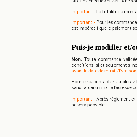
NB. Les chèques et AMEX ne so
Important
-
La totalité du mont
Important -
Pour les commandes s
est impératif que le paiement soi
Puis-je modifier et/
Non.
Toute commande validée 
conditions, si et seulement si
avant la date de retrait/livraison
Pour cela, contactez au plus vi
sans tarder un mail à l’adresse
c
Important -
Après règlement et s
ne sera possible.