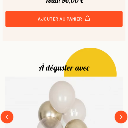
Total:
96,00 €
AJOUTER AU PANIER
À déguster avec
next
prev