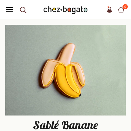
0
Sablé Banane