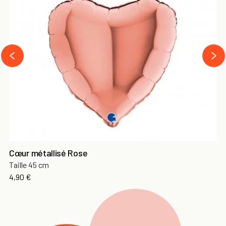
next
prev
Cœur métallisé Rose
Taille 45 cm
Prix
4,90 €