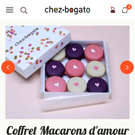
0
next
prev
Coffret Macarons d'amour