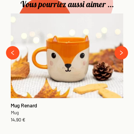
Vous pourriez aussi aimer ...
Cu
Se
12
›
‹
Mug Renard
Mug
14,90 €