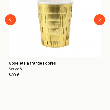
Se
5,
›
‹
Gobelets à franges dorés
Set de 8
8,90 €