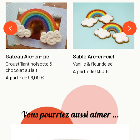
›
‹
Gâteau Arc-en-ciel
Sablé Arc-en-ciel
Croustillant noisette &
Vanille & fleur de sel
chocolat au lait
À partir de
6,50 €
À partir de
96,00 €
Vous pourriez aussi aimer ...
As