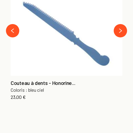
Ve
Go
6,
›
‹
Couteau à dents - Honorine...
Coloris : bleu ciel
23,00 €