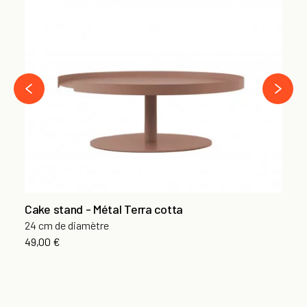
Cu
Se
13
›
‹
Cake stand - Métal Terra cotta
24 cm de diamètre
49,00 €