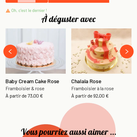
Oh, c'est le dernier !

À déguster avec
›
‹
Baby Cream Cake Rose
Chalala Rose
Framboisier & rose
Framboisier à la rose
À partir de
73,00 €
À partir de
92,00 €
Vous pourriez aussi aimer ...