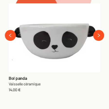
Ve
Go
6,
›
‹
Bol panda
Vaisselle céramique
14,00 €