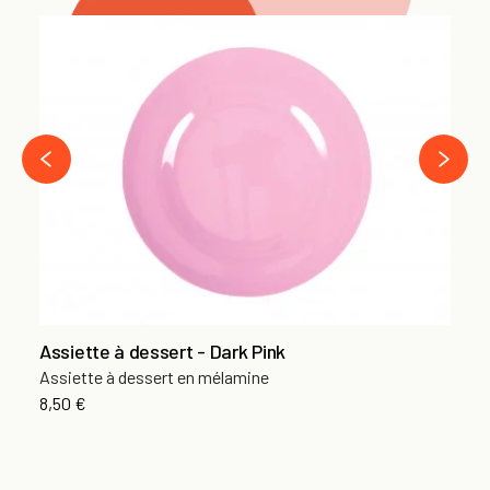
Pe
Co
29
›
‹
Assiette à dessert - Dark Pink
Assiette à dessert en mélamine
8,50 €