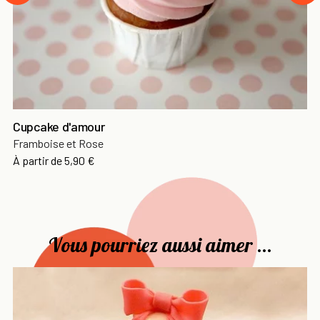
Cupcake d'amour
Framboise et Rose
Prix
À partir de
5,90 €
Vous pourriez aussi aimer ...