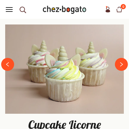
0
next
prev
Cupcake Licorne