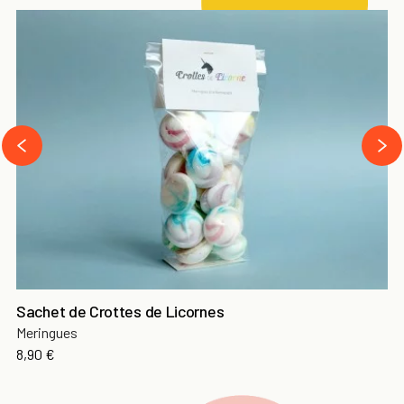
next
prev
Sachet de Crottes de Licornes
Meringues
Prix
8,90 €