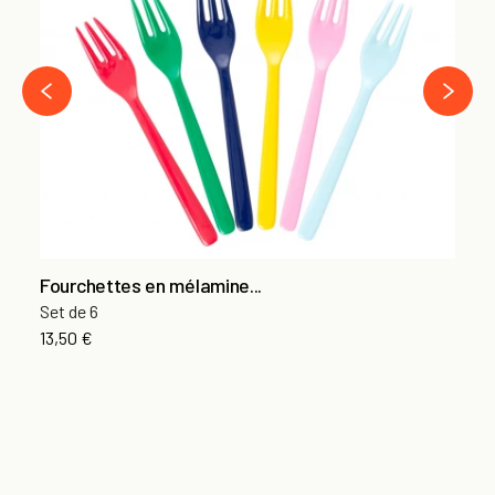
As
8,
›
‹
Fourchettes en mélamine...
Set de 6
13,50 €