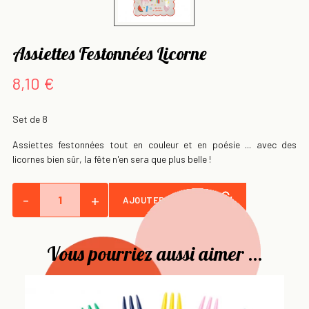
Assiettes Festonnées Licorne
8,10 €
Set de 8
Assiettes festonnées tout en couleur et en poésie ... avec des
licornes bien sûr, la fête n'en sera que plus belle !
-
+
AJOUTER AU PANIER
Vous pourriez aussi aimer ...
As