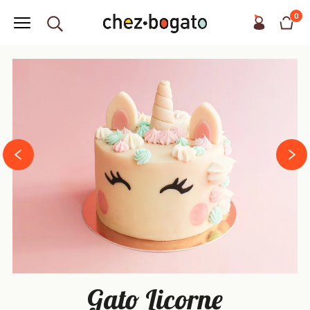
0
next
prev
Gato Licorne