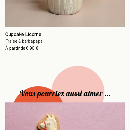
Cupcake Licorne
Fraise & barbapapa
Prix
À partir de
6,90 €
Vous pourriez aussi aimer ...