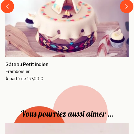
next
prev
Gâteau Petit indien
Framboisier
Prix
À partir de
137,00 €
Vous pourriez aussi aimer ...