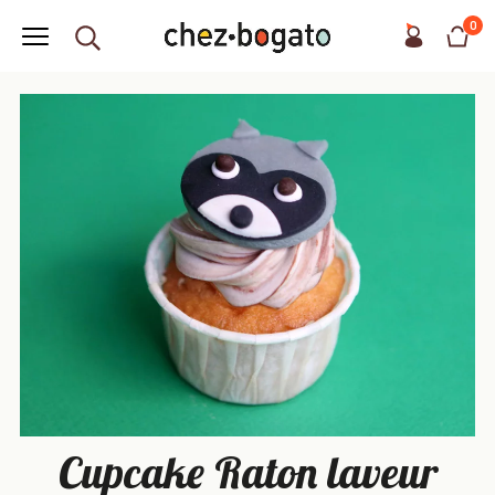
0
Cupcake Raton laveur