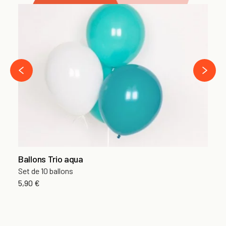
Ét
Ta
4,
›
‹
Ballons Trio aqua
Set de 10 ballons
5,90 €