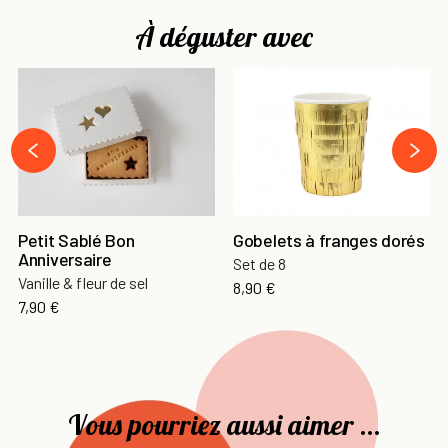
À déguster avec
›
‹
Petit Sablé Bon
Gobelets à franges dorés
Anniversaire
Set de 8
Vanille & fleur de sel
8,90 €
7,90 €
Vous pourriez aussi aimer ...