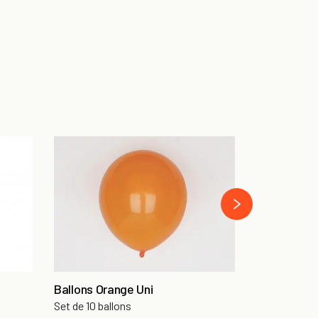
Ballon Cha
65 x 110 cm
›
10,50 €
Ballons Orange Uni
Set de 10 ballons