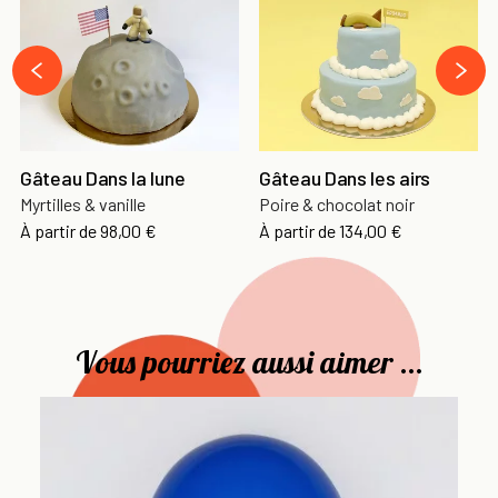
›
‹
Gâteau Dans la lune
Gâteau Dans les airs
Myrtilles & vanille
Poire & chocolat noir
À partir de
98,00 €
À partir de
134,00 €
Vous pourriez aussi aimer ...
Ba
Di
9,