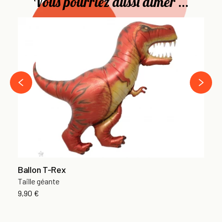
Vous pourriez aussi aimer ...
Ba
Ta
11
›
‹
Ballon T-Rex
Taille géante
9,90 €