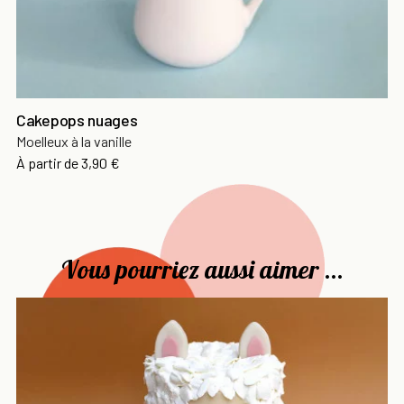
Cakepops nuages
Moelleux à la vanille
Prix
À partir de
3,90 €
Vous pourriez aussi aimer ...