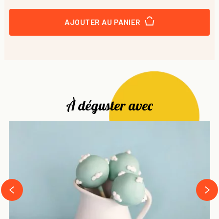
AJOUTER AU PANIER
À déguster avec
next
prev