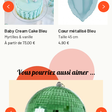
›
‹
Baby Cream Cake Bleu
Cœur métallisé Bleu
Myrtilles & vanille
Taille 45 cm
À partir de
73,00 €
4,90 €
Vous pourriez aussi aimer ...
Bo
Pl
À 
›