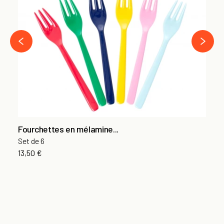
Se
6,
›
‹
Fourchettes en mélamine...
Set de 6
13,50 €