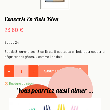
Couverts En Bois Bleu
23,80 €
Set de 24
Set de 8 fourchettes, 8 cuillères, 8 couteaux en bois pour couper et
déguster nos gâteaux comme il se doit !
-
+
AJOUTER AU PANIER
Rupture de stock

Vous pourriez aussi aimer ...
Se