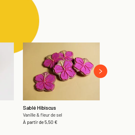
next
Sablé Hibiscus
Bougie Hap
Vanille & fleur de sel
Prix
8,90 €
Prix
À partir de
5,50 €