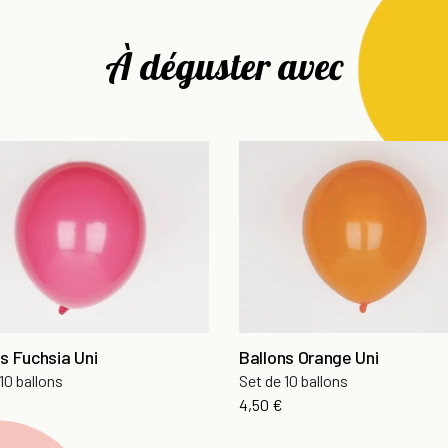
À déguster avec
s Fuchsia Uni
Ballons Orange Uni
10 ballons
Set de 10 ballons
Prix
4,50 €