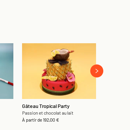
Gato Lion
Passion et c
›
À partir de
94
Gâteau Tropical Party
Passion et chocolat au lait
À partir de
192,00 €