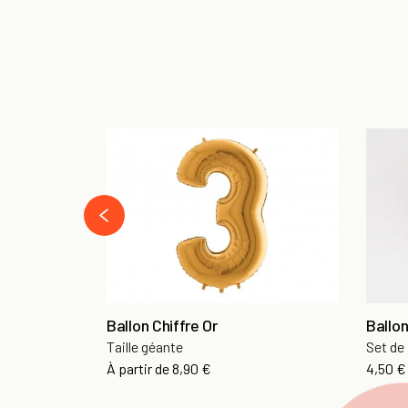
prev
Ballon Chiffre Or
Ballon
Taille géante
Set de 
Prix
Prix
À partir de
8,90 €
4,50 €