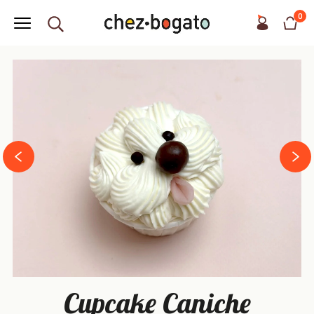
0
next
prev
Cupcake Caniche