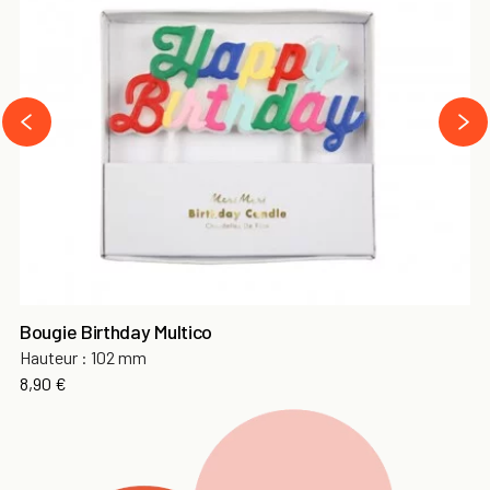
next
prev
Bougie Birthday Multico
Hauteur : 102 mm
Prix
8,90 €