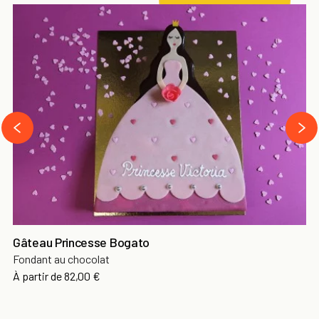
next
prev
Gâteau Princesse Bogato
Fondant au chocolat
Prix
À partir de
82,00 €