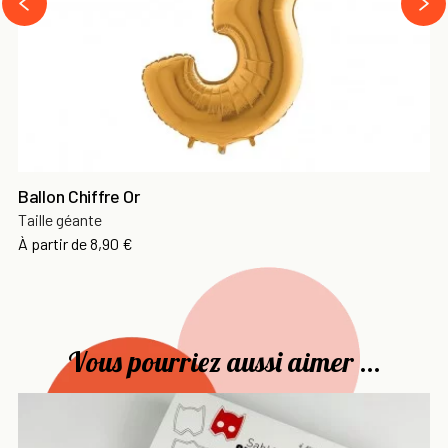
prev
Ballon Chiffre Or
Taille géante
Prix
À partir de
8,90 €
Vous pourriez aussi aimer ...