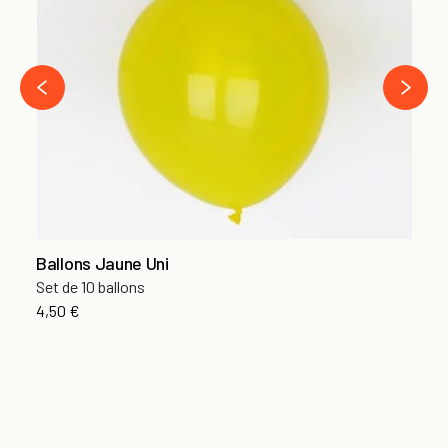
4,
›
‹
Ballons Jaune Uni
Set de 10 ballons
4,50 €