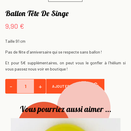
Ballon Tête De Singe
9,90 €
Taille 91 cm
Pas de fête d'anniversaire qui se respecte sans ballon !
Et pour 5€ supplémentaires, on peut vous le gonfler à l'hélium si
vous passez nous voir en boutique !
-
+
AJOUTER AU PANIER
Vous pourriez aussi aimer ...
Ba