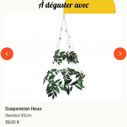
À déguster avec
next
prev
Suspension Houx
Hauteur 92cm
Prix
39,00 €