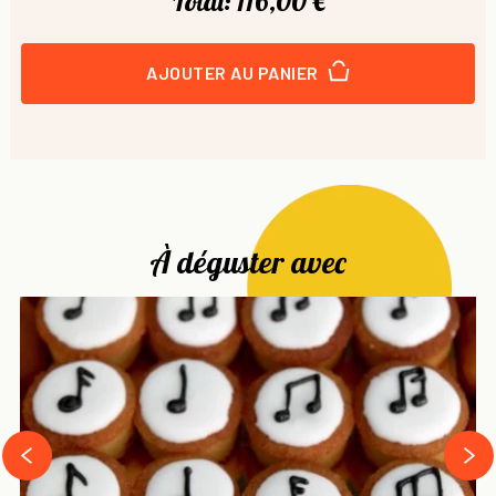
Total:
116,00 €
AJOUTER AU PANIER
À déguster avec
next
prev