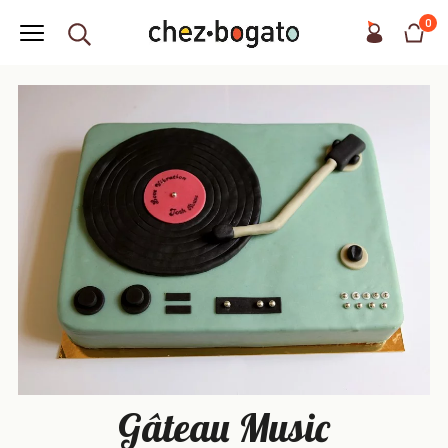
0
Gâteau Music