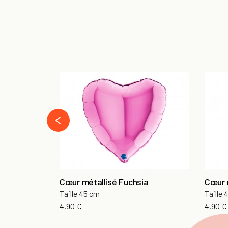
prev
Cœur métallisé Fuchsia
Cœur 
Taille 45 cm
Taille
Prix
Prix
4,90 €
4,90 €