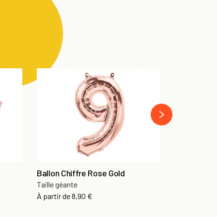
next
Ballon Chiffre Rose Gold
Fleurs séc
Taille géante
10 grammes
Prix
Prix
À partir de
8,90 €
13,90 €