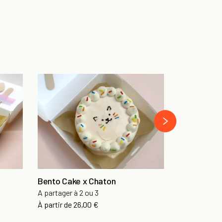
Bento Cake
A partager à 
›
À partir de
26
Bento Cake x Chaton
A partager à 2 ou 3
À partir de
26,00 €