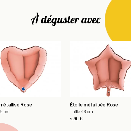
À déguster avec
métallisé Rose
Étoile métalisée Rose
 45 cm
Taille 48 cm
Prix
4,90 €