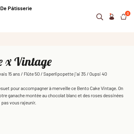
 De Pâtisserie
0
e x Vintage
vais 15 ans / Flûte 50 / Saperlipopette j'ai 35 / Oupsi 40
désuet pour accompagner à merveille ce Bento Cake Vintage. On
notre ganache montée au chocolat blanc et des roses dessinées
a pas vous rajeunir.