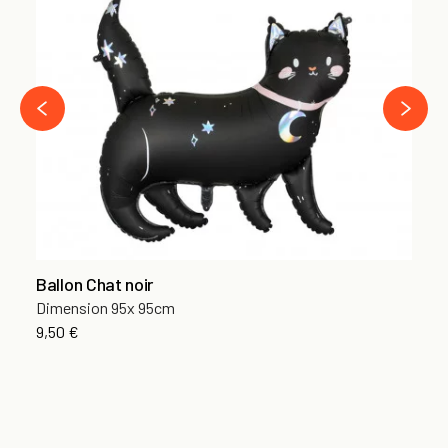
Ba
28
7,
›
‹
Ballon Chat noir
Dimension 95x 95cm
9,50 €