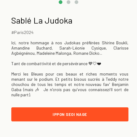
Sablé La Judoka
#Paris2024
Ici, notre hommage à nos Judokas préférées Shirine Boukli,
Amandine Buchard, Sarah-Léonie Cysique, Clarisse
Agbégnénou, Madeleine Malonga, Romane Dicko...
Tant de combattivité et de persévérance 💙🤍❤️
Merci les Bleues pour ces beaux et riches moments vous
menant sur le podium. Et petits bisous sucrés à Teddy notre
chouchou de tous
les temps et notre nouveau fav' Benjamin
Gaba (mais 🎶 Je n'crois pas qu'vous connaissez/Il sort de
nulle part).
IPPON SEOI NAGE