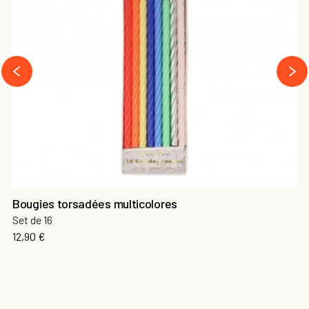
next
prev
Bougies torsadées multicolores
Set de 16
Prix
12,90 €