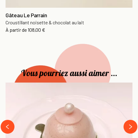
Gâteau Le Parrain
Croustillant noisette & chocolat au lait
Prix
À partir de
108,00 €
Vous pourriez aussi aimer ...
›
‹