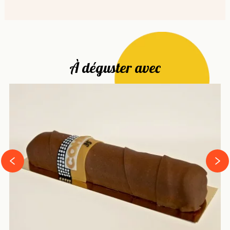
À déguster avec
next
prev