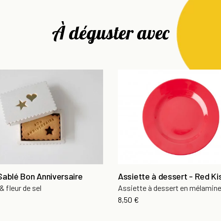
À déguster avec
Sablé Bon Anniversaire
Assiette à dessert - Red Ki
 & fleur de sel
Assiette à dessert en mélamin
Prix
8,50 €