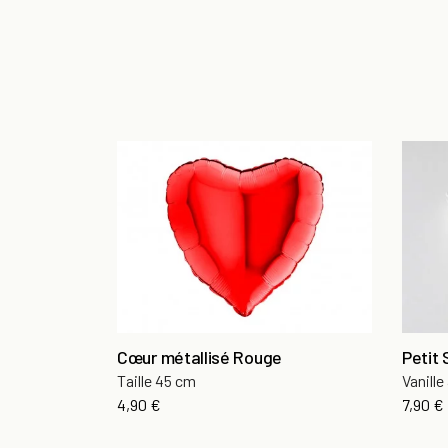
Cœur métallisé Rouge
Petit 
Taille 45 cm
Vanille
Prix
Prix
4,90 €
7,90 €