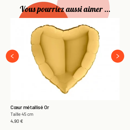
Vous pourriez aussi aimer ...
Ba
66
7,
›
‹
Cœur métallisé Or
Taille 45 cm
4,90 €