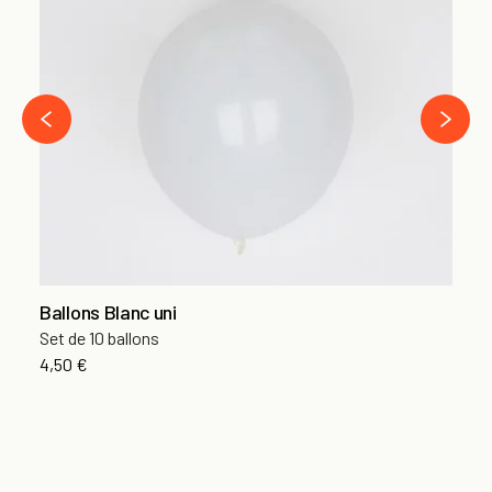
Ba
Se
5,
›
‹
Ballons Blanc uni
Set de 10 ballons
4,50 €