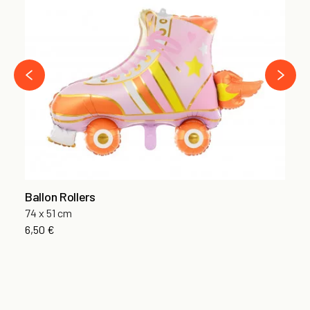
Ba
Se
5,
›
‹
Ballon Rollers
74 x 51 cm
6,50 €